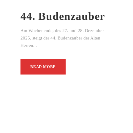
44. Budenzauber
Am Wochenende, des 27. und 28. Dezember
2025, steigt der 44. Budenzauber der Alten
Herren...
READ MORE