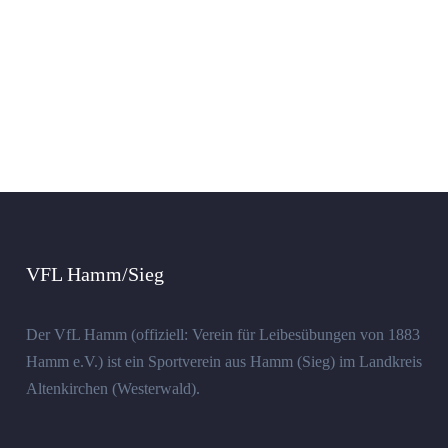
VFL Hamm/Sieg
Der VfL Hamm (offiziell: Verein für Leibesübungen von 1883
Hamm e.V.) ist ein Sportverein aus Hamm (Sieg) im Landkreis
Altenkirchen (Westerwald).