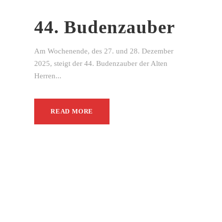
44. Budenzauber
Am Wochenende, des 27. und 28. Dezember
2025, steigt der 44. Budenzauber der Alten
Herren...
READ MORE