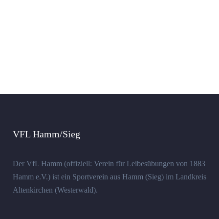
VFL Hamm/Sieg
Der VfL Hamm (offiziell: Verein für Leibesübungen von 1883
Hamm e.V.) ist ein Sportverein aus Hamm (Sieg) im Landkreis
Altenkirchen (Westerwald).