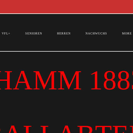
VFL+
SENIOREN
HERREN
NACHWUCHS
MORE
HAMM 1883