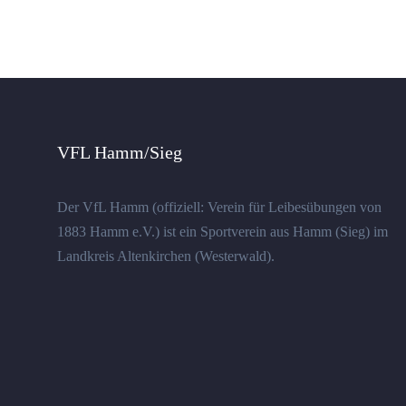
VFL Hamm/Sieg
Der VfL Hamm (offiziell: Verein für Leibesübungen von
1883 Hamm e.V.) ist ein Sportverein aus Hamm (Sieg) im
Landkreis Altenkirchen (Westerwald).