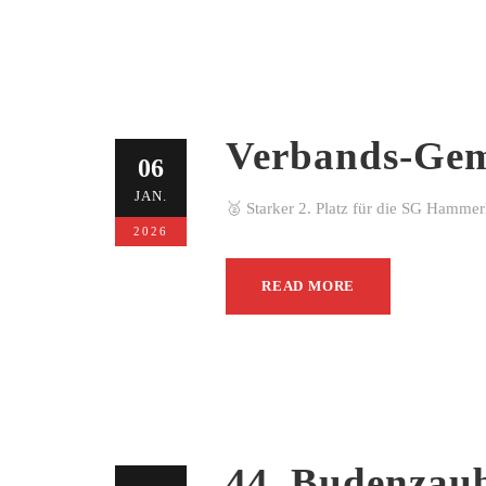
Verbands-Gem
06
JAN.
🥈 Starker 2. Platz für die SG Hamme
2026
READ MORE
44. Budenzau