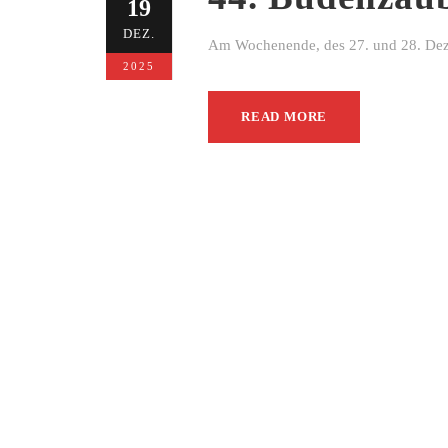
19
DEZ.
Am Wochenende, des 27. und 28. Dezem
2025
READ MORE