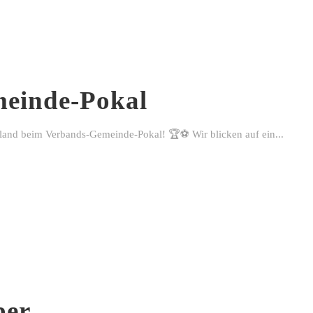
einde-Pokal
rland beim Verbands-Gemeinde-Pokal! 🏆⚽ Wir blicken auf ein...
ber