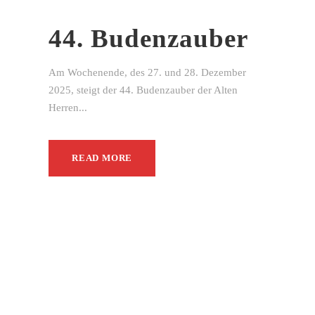
44. Budenzauber
Am Wochenende, des 27. und 28. Dezember
2025, steigt der 44. Budenzauber der Alten
Herren...
READ MORE