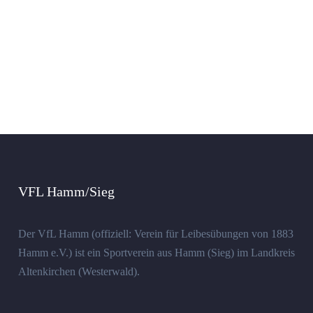
VFL Hamm/Sieg
Der VfL Hamm (offiziell: Verein für Leibesübungen von 1883
Hamm e.V.) ist ein Sportverein aus Hamm (Sieg) im Landkreis
Altenkirchen (Westerwald).