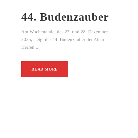
44. Budenzauber
Am Wochenende, des 27. und 28. Dezember
2025, steigt der 44. Budenzauber der Alten
Herren...
READ MORE