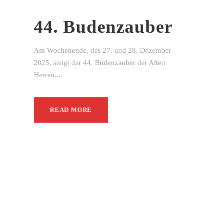
44. Budenzauber
Am Wochenende, des 27. und 28. Dezember
2025, steigt der 44. Budenzauber der Alten
Herren...
READ MORE