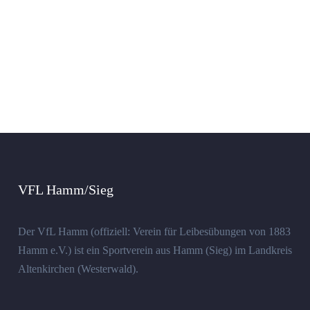
VFL Hamm/Sieg
Der VfL Hamm (offiziell: Verein für Leibesübungen von 1883
Hamm e.V.) ist ein Sportverein aus Hamm (Sieg) im Landkreis
Altenkirchen (Westerwald).