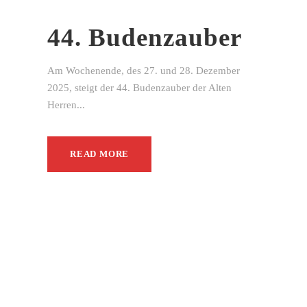
44. Budenzauber
Am Wochenende, des 27. und 28. Dezember
2025, steigt der 44. Budenzauber der Alten
Herren...
READ MORE