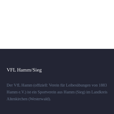
VFL Hamm/Sieg
Der VfL Hamm (offiziell: Verein für Leibesübungen von 1883
Hamm e.V.) ist ein Sportverein aus Hamm (Sieg) im Landkreis
Altenkirchen (Westerwald).