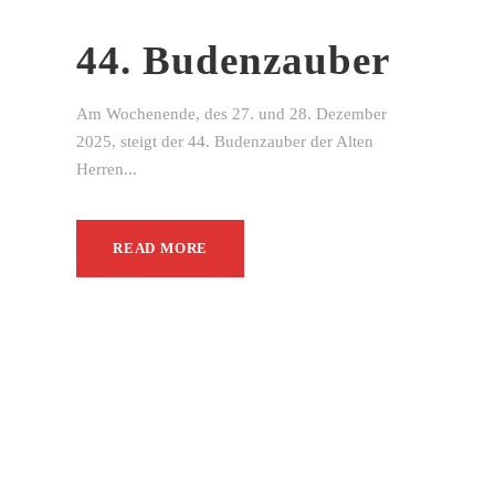
44. Budenzauber
Am Wochenende, des 27. und 28. Dezember
2025, steigt der 44. Budenzauber der Alten
Herren...
READ MORE