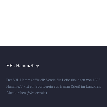
VFL Hamm/Sieg
Der VfL Hamm (offiziell: Verein für Leibesübungen von 1883
Hamm e.V.) ist ein Sportverein aus Hamm (Sieg) im Landkreis
Altenkirchen (Westerwald).