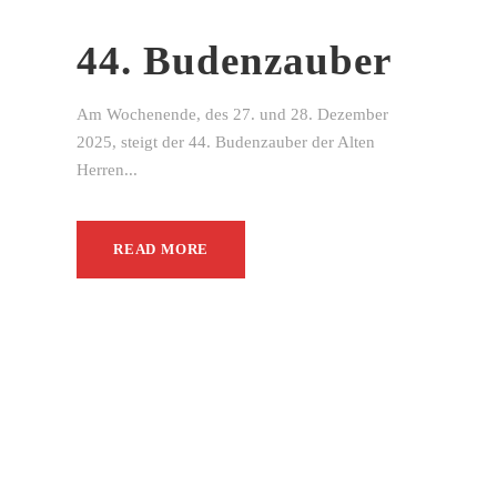
44. Budenzauber
Am Wochenende, des 27. und 28. Dezember
2025, steigt der 44. Budenzauber der Alten
Herren...
READ MORE