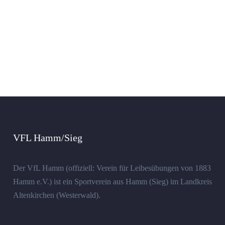
VFL Hamm/Sieg
Der VfL Hamm (offiziell: Verein für Leibesübungen von 1883
Hamm e.V.) ist ein Sportverein aus Hamm (Sieg) im Landkreis
Altenkirchen (Westerwald).