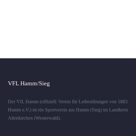
VFL Hamm/Sieg
Der VfL Hamm (offiziell: Verein für Leibesübungen von 1883
Hamm e.V.) ist ein Sportverein aus Hamm (Sieg) im Landkreis
Altenkirchen (Westerwald).