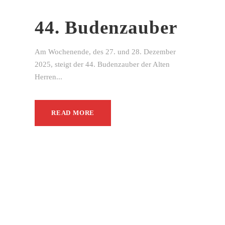
44. Budenzauber
Am Wochenende, des 27. und 28. Dezember
2025, steigt der 44. Budenzauber der Alten
Herren...
READ MORE