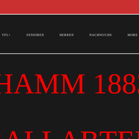
VFL+
SENIOREN
HERREN
NACHWUCHS
MORE
HAMM 1883