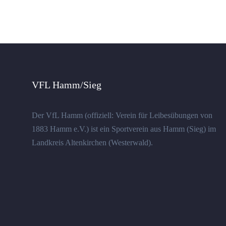
VFL Hamm/Sieg
Der VfL Hamm (offiziell: Verein für Leibesübungen von
1883 Hamm e.V.) ist ein Sportverein aus Hamm (Sieg) im
Landkreis Altenkirchen (Westerwald).