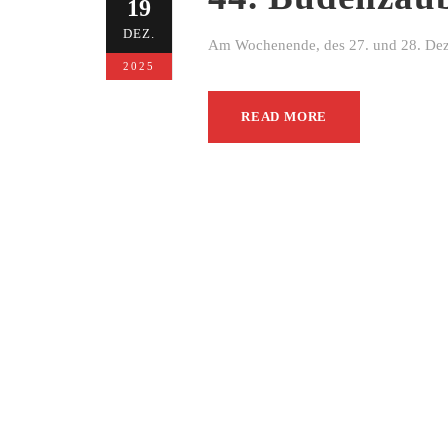
19
DEZ.
Am Wochenende, des 27. und 28. Dezem
2025
READ MORE