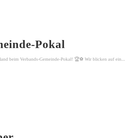
einde-Pokal
rland beim Verbands-Gemeinde-Pokal! 🏆⚽ Wir blicken auf ein...
ber