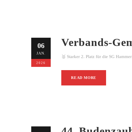
Verbands-Gem
06
JAN.
🥈 Starker 2. Platz für die SG Hamme
2026
READ MORE
44. Budenzau