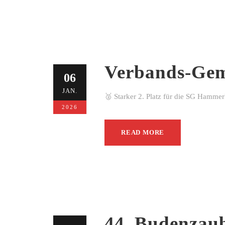
Verbands-Gem
06
JAN.
🥈 Starker 2. Platz für die SG Hamme
2026
READ MORE
44. Budenzau