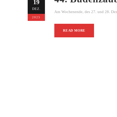
19
DEZ.
Am Wochenende, des 27. und 28. Dezem
2025
READ MORE