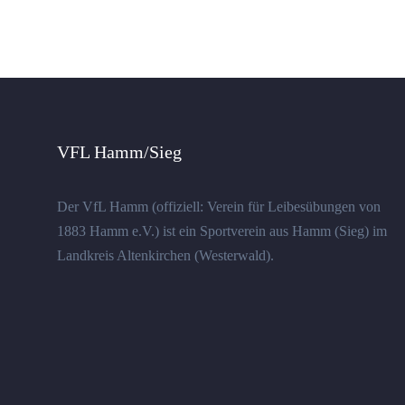
VFL Hamm/Sieg
Der VfL Hamm (offiziell: Verein für Leibesübungen von
1883 Hamm e.V.) ist ein Sportverein aus Hamm (Sieg) im
Landkreis Altenkirchen (Westerwald).