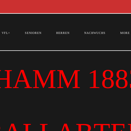
VFL+
SENIOREN
HERREN
NACHWUCHS
MORE
HAMM 1883