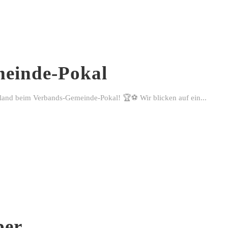
einde-Pokal
rland beim Verbands-Gemeinde-Pokal! 🏆⚽ Wir blicken auf ein...
ber