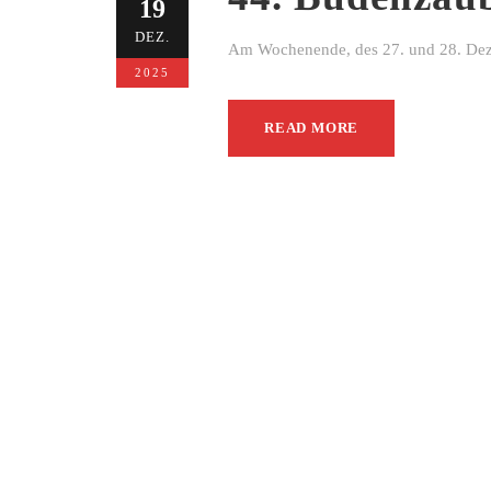
19
DEZ.
Am Wochenende, des 27. und 28. Dezem
2025
READ MORE