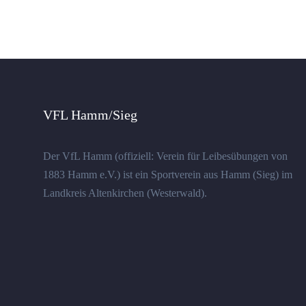
VFL Hamm/Sieg
Der VfL Hamm (offiziell: Verein für Leibesübungen von
1883 Hamm e.V.) ist ein Sportverein aus Hamm (Sieg) im
Landkreis Altenkirchen (Westerwald).