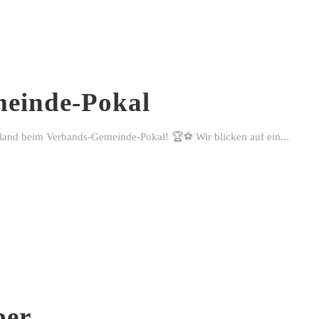
einde-Pokal
rland beim Verbands-Gemeinde-Pokal! 🏆⚽ Wir blicken auf ein...
ber