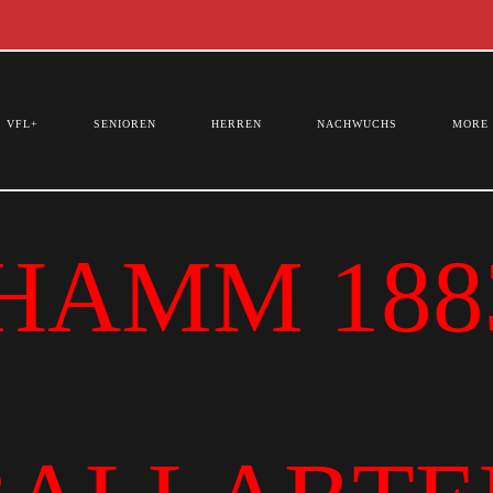
VFL+
SENIOREN
HERREN
NACHWUCHS
MORE
HAMM 1883