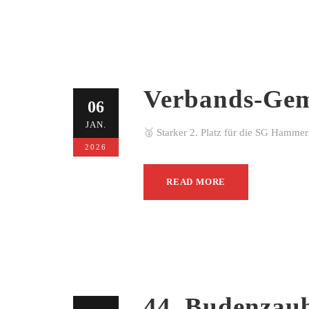
Verbands-Gem
06
JAN.
🥈 Starker 2. Platz für die SG Hamme
2026
READ MORE
44. Budenzau