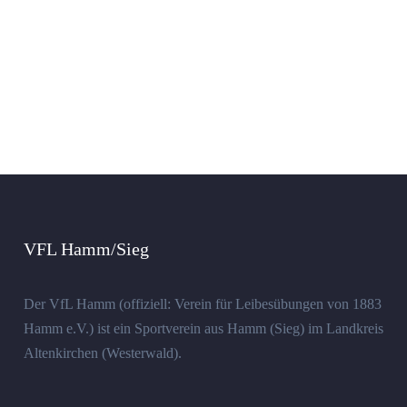
VFL Hamm/Sieg
Der VfL Hamm (offiziell: Verein für Leibesübungen von 1883
Hamm e.V.) ist ein Sportverein aus Hamm (Sieg) im Landkreis
Altenkirchen (Westerwald).