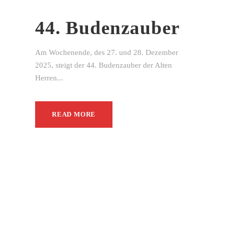
44. Budenzauber
Am Wochenende, des 27. und 28. Dezember
2025, steigt der 44. Budenzauber der Alten
Herren...
READ MORE