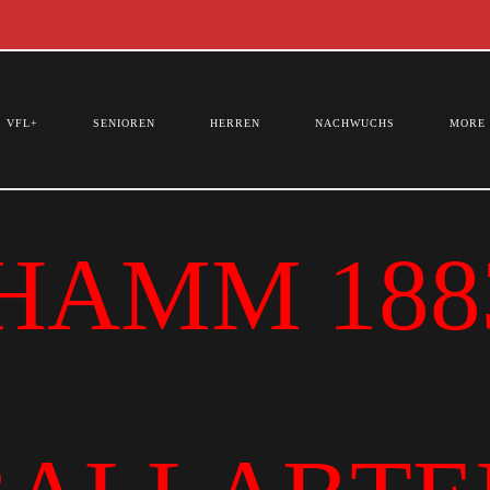
VFL+
SENIOREN
HERREN
NACHWUCHS
MORE
HAMM 1883