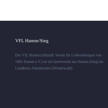
VFL Hamm/Sieg
Der VfL Hamm (offiziell: Verein für Leibesübungen von
1883 Hamm e.V.) ist ein Sportverein aus Hamm (Sieg) im
Landkreis Altenkirchen (Westerwald).