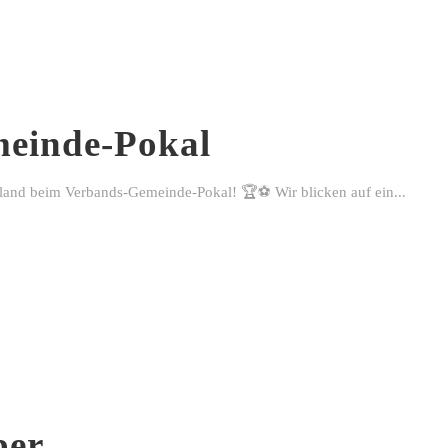
einde-Pokal
rland beim Verbands-Gemeinde-Pokal! 🏆⚽ Wir blicken auf ein...
ber