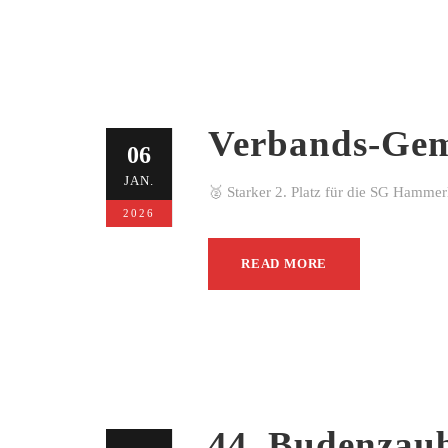
Verbands-Gem
06
JAN.
🥈 Starker 2. Platz für die SG Hamme
2026
READ MORE
44. Budenzau