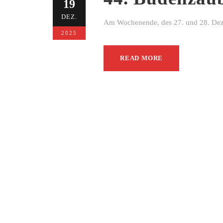
19
DEZ.
Am Wochenende, des 27. und 28. Dezem
2025
READ MORE