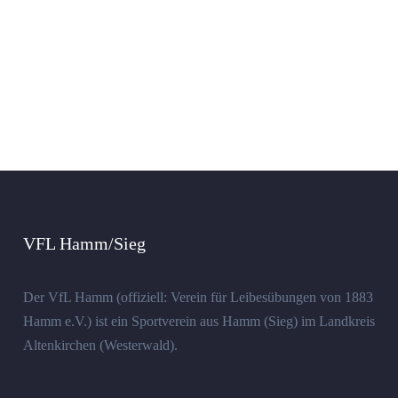
VFL Hamm/Sieg
Der VfL Hamm (offiziell: Verein für Leibesübungen von 1883
Hamm e.V.) ist ein Sportverein aus Hamm (Sieg) im Landkreis
Altenkirchen (Westerwald).