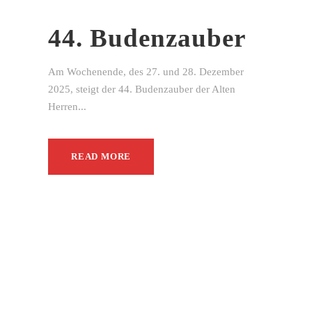
44. Budenzauber
Am Wochenende, des 27. und 28. Dezember
2025, steigt der 44. Budenzauber der Alten
Herren...
READ MORE