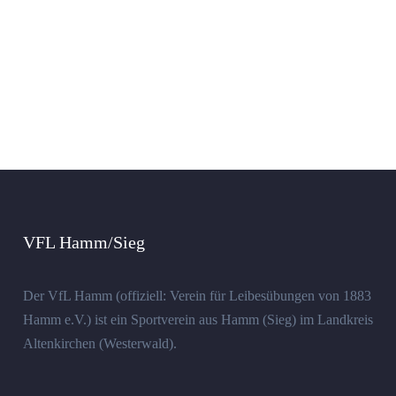
VFL Hamm/Sieg
Der VfL Hamm (offiziell: Verein für Leibesübungen von 1883
Hamm e.V.) ist ein Sportverein aus Hamm (Sieg) im Landkreis
Altenkirchen (Westerwald).