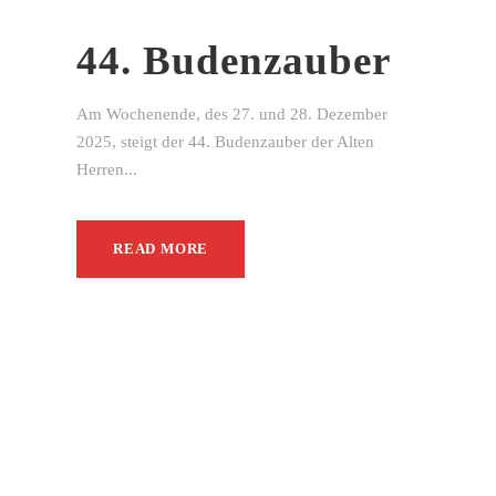
44. Budenzauber
Am Wochenende, des 27. und 28. Dezember
2025, steigt der 44. Budenzauber der Alten
Herren...
READ MORE