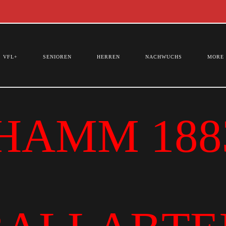
VFL+
SENIOREN
HERREN
NACHWUCHS
MORE
HAMM 1883