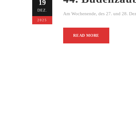
19
DEZ.
Am Wochenende, des 27. und 28. Dezem
2025
READ MORE