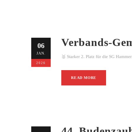
Verbands-Gem
06
JAN.
🥈 Starker 2. Platz für die SG Hamme
2026
READ MORE
44. Budenzau