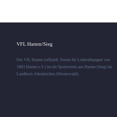
VFL Hamm/Sieg
Der VfL Hamm (offiziell: Verein für Leibesübungen von
1883 Hamm e.V.) ist ein Sportverein aus Hamm (Sieg) im
Landkreis Altenkirchen (Westerwald).