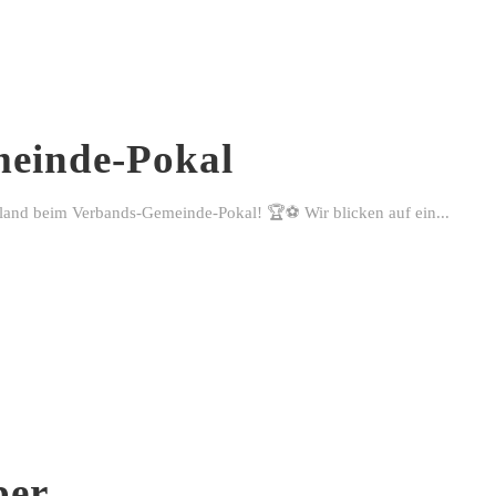
einde-Pokal
rland beim Verbands-Gemeinde-Pokal! 🏆⚽ Wir blicken auf ein...
ber