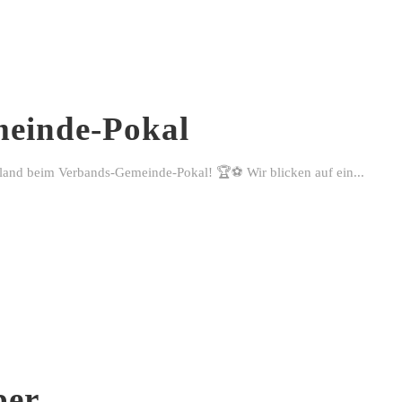
einde-Pokal
rland beim Verbands-Gemeinde-Pokal! 🏆⚽ Wir blicken auf ein...
ber