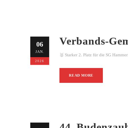
Verbands-Gem
06
JAN.
🥈 Starker 2. Platz für die SG Hamme
2026
READ MORE
44. Budenzau