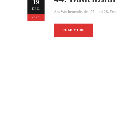
19
DEZ.
Am Wochenende, des 27. und 28. Dezem
2025
READ MORE