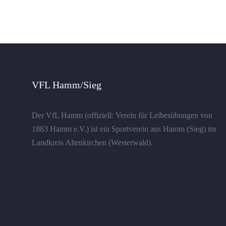
VFL Hamm/Sieg
Der VfL Hamm (offiziell: Verein für Leibesübungen von
1883 Hamm e.V.) ist ein Sportverein aus Hamm (Sieg) im
Landkreis Altenkirchen (Westerwald).