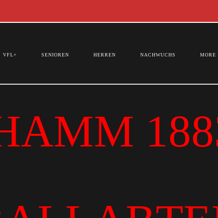
VFL+
SENIOREN
HERREN
NACHWUCHS
MORE
HAMM 1883