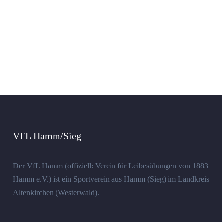
VFL Hamm/Sieg
Der VfL Hamm (offiziell: Verein für Leibesübungen von 1883
Hamm e.V.) ist ein Sportverein aus Hamm (Sieg) im Landkreis
Altenkirchen (Westerwald).