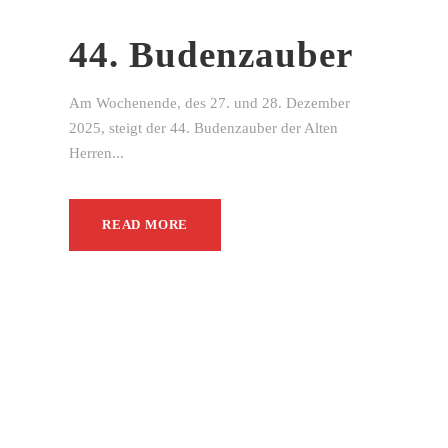
44. Budenzauber
Am Wochenende, des 27. und 28. Dezember
2025, steigt der 44. Budenzauber der Alten
Herren...
READ MORE