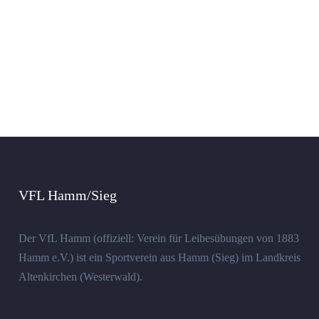
VFL Hamm/Sieg
Der VfL Hamm (offiziell: Verein für Leibesübungen von 1883
Hamm e.V.) ist ein Sportverein aus Hamm (Sieg) im Landkreis
Altenkirchen (Westerwald).