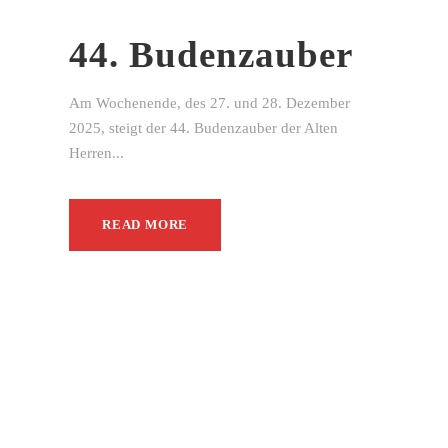
44. Budenzauber
Am Wochenende, des 27. und 28. Dezember
2025, steigt der 44. Budenzauber der Alten
Herren...
READ MORE