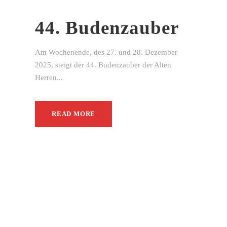
44. Budenzauber
Am Wochenende, des 27. und 28. Dezember
2025, steigt der 44. Budenzauber der Alten
Herren...
READ MORE