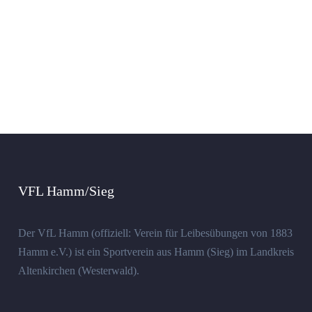
VFL Hamm/Sieg
Der VfL Hamm (offiziell: Verein für Leibesübungen von 1883
Hamm e.V.) ist ein Sportverein aus Hamm (Sieg) im Landkreis
Altenkirchen (Westerwald).