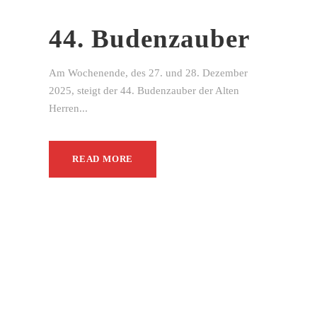
44. Budenzauber
Am Wochenende, des 27. und 28. Dezember
2025, steigt der 44. Budenzauber der Alten
Herren...
READ MORE