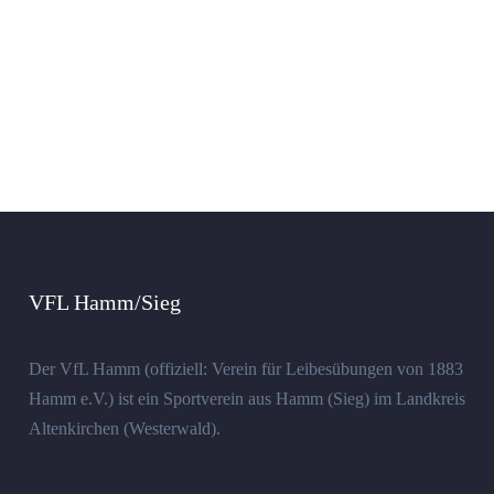
VFL Hamm/Sieg
Der VfL Hamm (offiziell: Verein für Leibesübungen von 1883
Hamm e.V.) ist ein Sportverein aus Hamm (Sieg) im Landkreis
Altenkirchen (Westerwald).