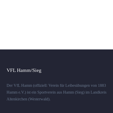
VFL Hamm/Sieg
Der VfL Hamm (offiziell: Verein für Leibesübungen von 1883
Hamm e.V.) ist ein Sportverein aus Hamm (Sieg) im Landkreis
Altenkirchen (Westerwald).