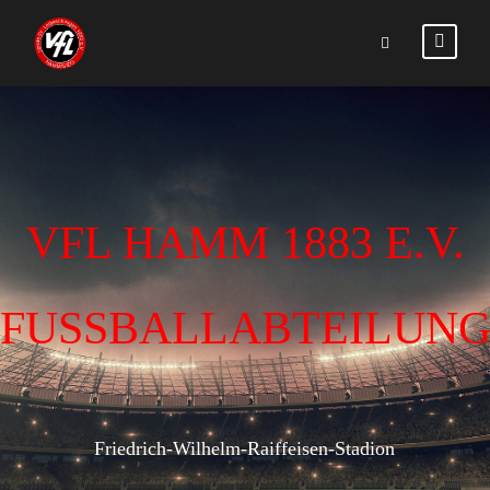
VFL HAMM 1883 E.V.
FUSSBALLABTEILUN
Friedrich-Wilhelm-Raiffeisen-Stadion