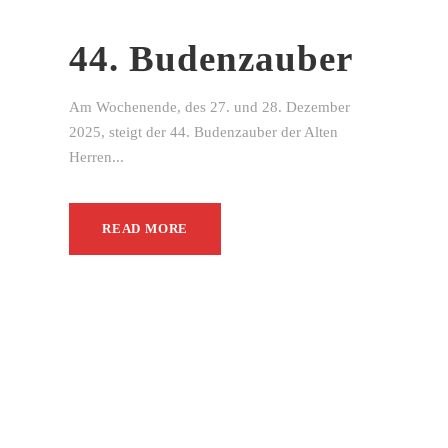
44. Budenzauber
Am Wochenende, des 27. und 28. Dezember
2025, steigt der 44. Budenzauber der Alten
Herren...
READ MORE