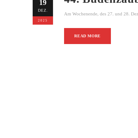
19
DEZ.
Am Wochenende, des 27. und 28. Dezem
2025
READ MORE