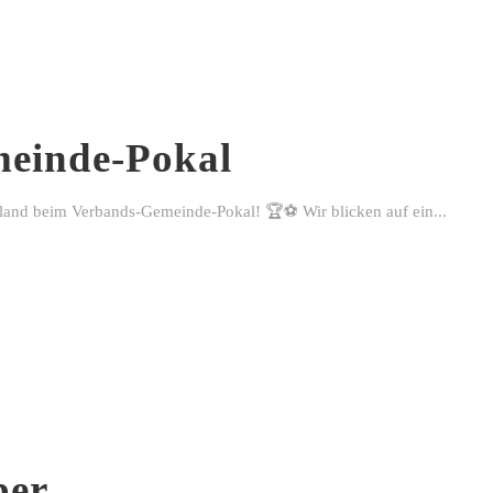
einde-Pokal
rland beim Verbands-Gemeinde-Pokal! 🏆⚽ Wir blicken auf ein...
ber