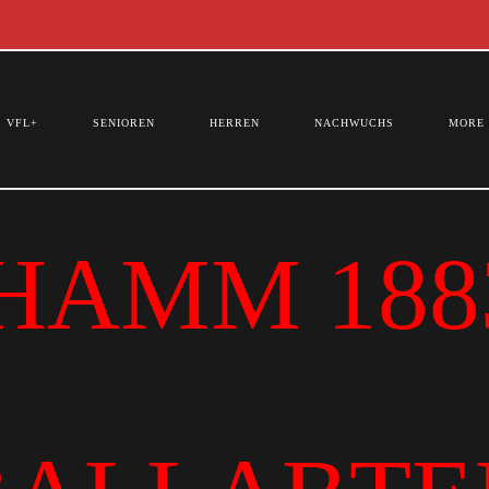
VFL+
SENIOREN
HERREN
NACHWUCHS
MORE
HAMM 1883