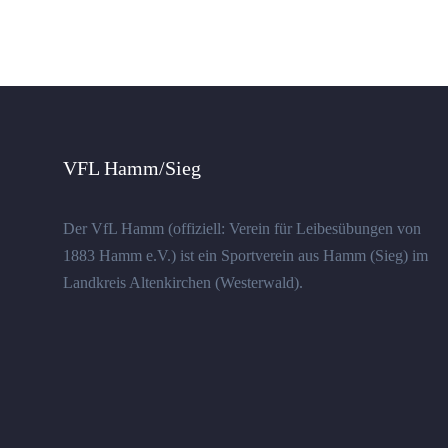
VFL Hamm/Sieg
Der VfL Hamm (offiziell: Verein für Leibesübungen von
1883 Hamm e.V.) ist ein Sportverein aus Hamm (Sieg) im
Landkreis Altenkirchen (Westerwald).