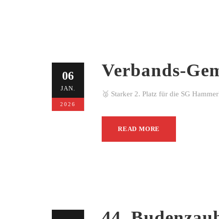
Verbands-Gem
06
JAN.
🥈 Starker 2. Platz für die SG Hamme
2026
READ MORE
44. Budenzau