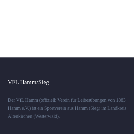
VFL Hamm/Sieg
Der VfL Hamm (offiziell: Verein für Leibesübungen von 1883
Hamm e.V.) ist ein Sportverein aus Hamm (Sieg) im Landkreis
Altenkirchen (Westerwald).