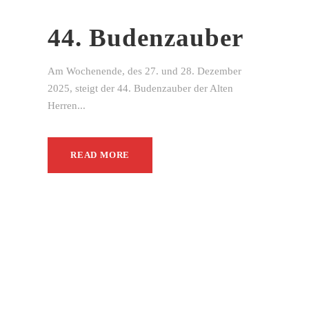
44. Budenzauber
Am Wochenende, des 27. und 28. Dezember
2025, steigt der 44. Budenzauber der Alten
Herren...
READ MORE