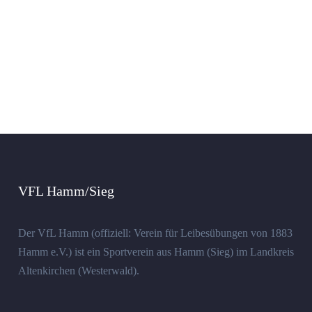
VFL Hamm/Sieg
Der VfL Hamm (offiziell: Verein für Leibesübungen von 1883
Hamm e.V.) ist ein Sportverein aus Hamm (Sieg) im Landkreis
Altenkirchen (Westerwald).