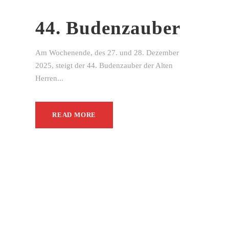
44. Budenzauber
Am Wochenende, des 27. und 28. Dezember
2025, steigt der 44. Budenzauber der Alten
Herren...
READ MORE