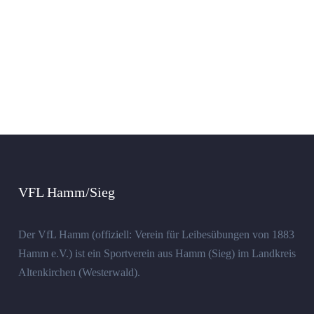
VFL Hamm/Sieg
Der VfL Hamm (offiziell: Verein für Leibesübungen von 1883
Hamm e.V.) ist ein Sportverein aus Hamm (Sieg) im Landkreis
Altenkirchen (Westerwald).