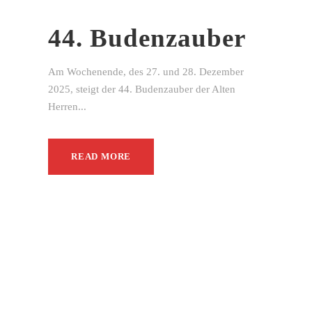
44. Budenzauber
Am Wochenende, des 27. und 28. Dezember
2025, steigt der 44. Budenzauber der Alten
Herren...
READ MORE