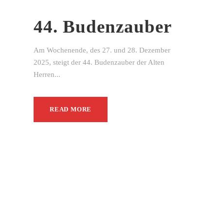
44. Budenzauber
Am Wochenende, des 27. und 28. Dezember
2025, steigt der 44. Budenzauber der Alten
Herren...
READ MORE