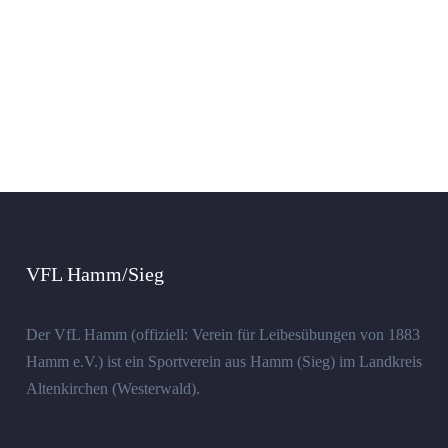
VFL Hamm/Sieg
Der VfL Hamm (offiziell: Verein für Leibesübungen von 1883
Hamm e.V.) ist ein Sportverein aus Hamm (Sieg) im Landkreis
Altenkirchen (Westerwald).