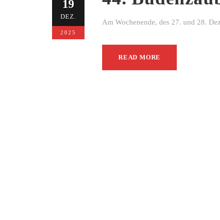
19
DEZ.
Am Wochenende, des 27. und 28. Dezem
2025
READ MORE