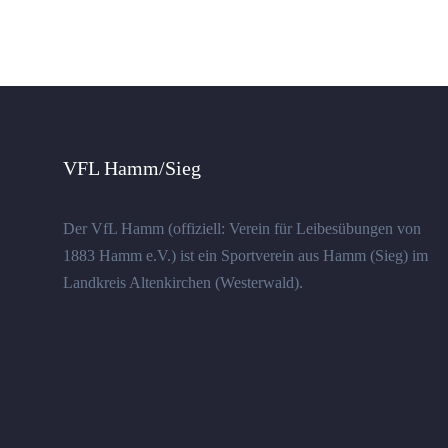
VFL Hamm/Sieg
Der VfL Hamm (offiziell: Verein für Leibesübungen von
1883 Hamm e.V.) ist ein Sportverein aus Hamm (Sieg) im
Landkreis Altenkirchen (Westerwald).