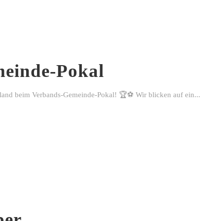
einde-Pokal
rland beim Verbands-Gemeinde-Pokal! 🏆⚽ Wir blicken auf ein...
ber