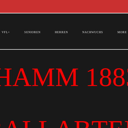
VFL+
SENIOREN
HERREN
NACHWUCHS
MORE
HAMM 1883