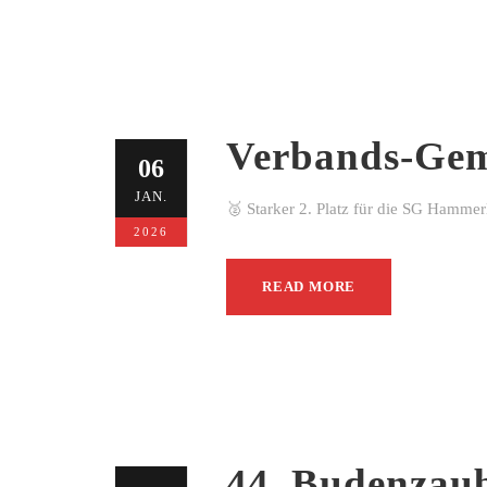
Verbands-Gem
06
JAN.
🥈 Starker 2. Platz für die SG Hamme
2026
READ MORE
44. Budenzau