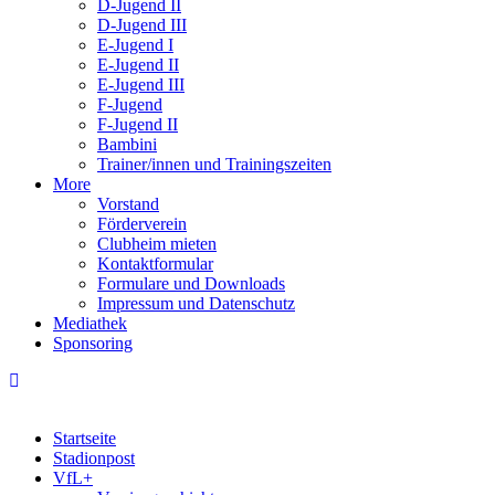
D-Jugend II
D-Jugend III
E-Jugend I
E-Jugend II
E-Jugend III
F-Jugend
F-Jugend II
Bambini
Trainer/innen und Trainingszeiten
More
Vorstand
Förderverein
Clubheim mieten
Kontaktformular
Formulare und Downloads
Impressum und Datenschutz
Mediathek
Sponsoring
Startseite
Stadionpost
VfL+