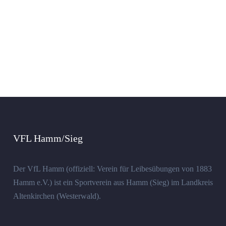
VFL Hamm/Sieg
Der VfL Hamm (offiziell: Verein für Leibesübungen von 1883
Hamm e.V.) ist ein Sportverein aus Hamm (Sieg) im Landkreis
Altenkirchen (Westerwald).