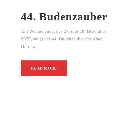
44. Budenzauber
Am Wochenende, des 27. und 28. Dezember
2025, steigt der 44. Budenzauber der Alten
Herren...
READ MORE