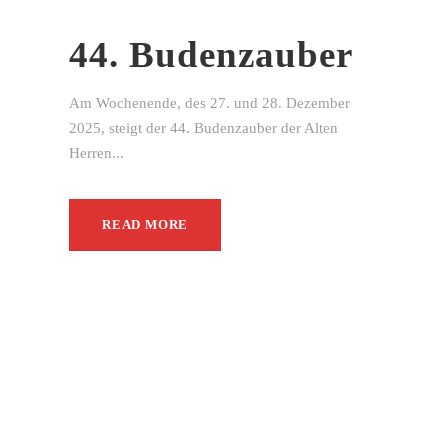
44. Budenzauber
Am Wochenende, des 27. und 28. Dezember
2025, steigt der 44. Budenzauber der Alten
Herren...
READ MORE