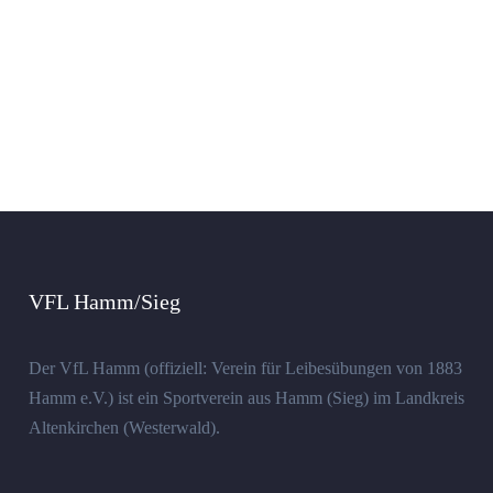
VFL Hamm/Sieg
Der VfL Hamm (offiziell: Verein für Leibesübungen von 1883
Hamm e.V.) ist ein Sportverein aus Hamm (Sieg) im Landkreis
Altenkirchen (Westerwald).