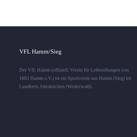
VFL Hamm/Sieg
Der VfL Hamm (offiziell: Verein für Leibesübungen von
1883 Hamm e.V.) ist ein Sportverein aus Hamm (Sieg) im
Landkreis Altenkirchen (Westerwald).