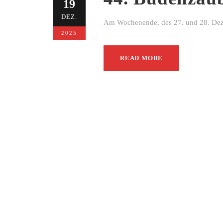
19
DEZ.
Am Wochenende, des 27. und 28. Dezem
2025
READ MORE