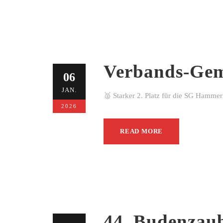
Verbands-Gem
06
JAN.
🥈 Starker 2. Platz für die SG Hamme
2026
READ MORE
44. Budenzau