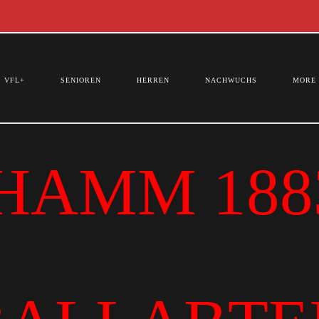
VFL+
SENIOREN
HERREN
NACHWUCHS
MORE
HAMM 1883