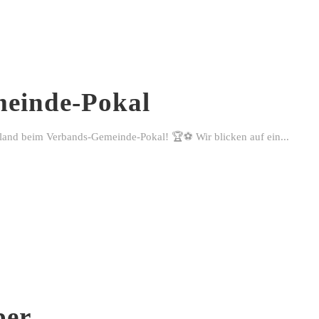
einde-Pokal
rland beim Verbands-Gemeinde-Pokal! 🏆⚽ Wir blicken auf ein...
ber