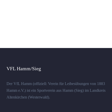
VFL Hamm/Sieg
Der VfL Hamm (offiziell: Verein für Leibesübungen von 1883
Hamm e.V.) ist ein Sportverein aus Hamm (Sieg) im Landkreis
Altenkirchen (Westerwald).