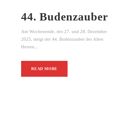
44. Budenzauber
Am Wochenende, des 27. und 28. Dezember
2025, steigt der 44. Budenzauber der Alten
Herren...
READ MORE