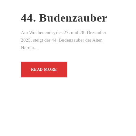
44. Budenzauber
Am Wochenende, des 27. und 28. Dezember
2025, steigt der 44. Budenzauber der Alten
Herren...
READ MORE