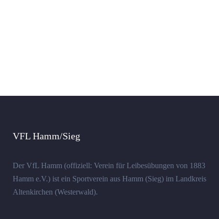
VFL Hamm/Sieg
Der VfL Hamm (offiziell: Verein für Leibesübungen von 1883
Hamm e.V.) ist ein Sportverein aus Hamm (Sieg) im Landkreis
Altenkirchen (Westerwald).