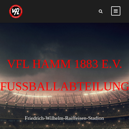
VFL HAMM 1883 E.V.
FUSSBALLABTEILUN
Friedrich-Wilhelm-Raiffeisen-Stadion