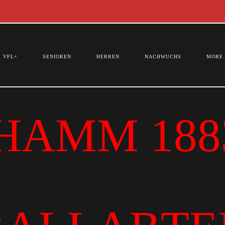
VFL+
SENIOREN
HERREN
NACHWUCHS
MORE
HAMM 1883