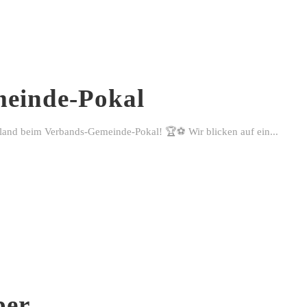
einde-Pokal
rland beim Verbands-Gemeinde-Pokal! 🏆⚽ Wir blicken auf ein...
ber