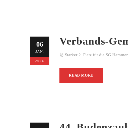
Verbands-Gem
06
JAN.
🥈 Starker 2. Platz für die SG Hamme
2026
READ MORE
44. Budenzau