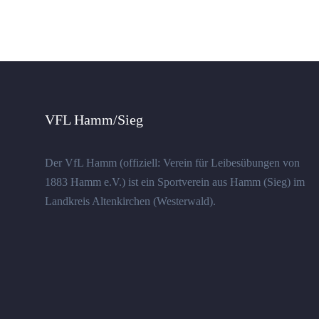
VFL Hamm/Sieg
Der VfL Hamm (offiziell: Verein für Leibesübungen von
1883 Hamm e.V.) ist ein Sportverein aus Hamm (Sieg) im
Landkreis Altenkirchen (Westerwald).