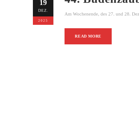
19
DEZ.
Am Wochenende, des 27. und 28. Dezem
2025
READ MORE