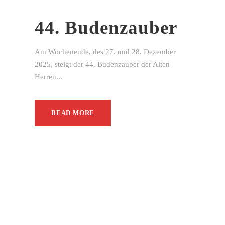
44. Budenzauber
Am Wochenende, des 27. und 28. Dezember
2025, steigt der 44. Budenzauber der Alten
Herren...
READ MORE