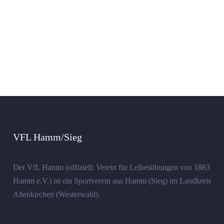
VFL Hamm/Sieg
Der VfL Hamm (offiziell: Verein für Leibesübungen von 1883
Hamm e.V.) ist ein Sportverein aus Hamm (Sieg) im Landkreis
Altenkirchen (Westerwald).