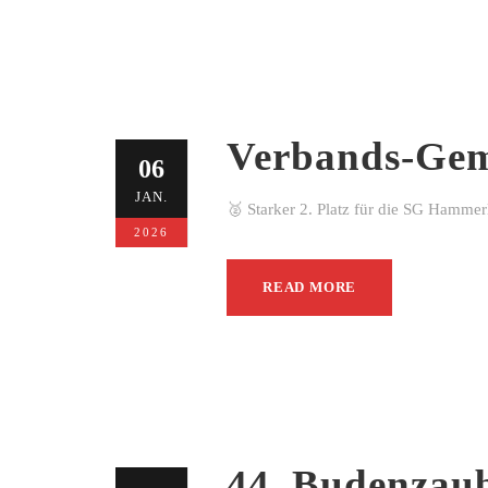
Verbands-Gem
06
JAN.
🥈 Starker 2. Platz für die SG Hamme
2026
READ MORE
44. Budenzau