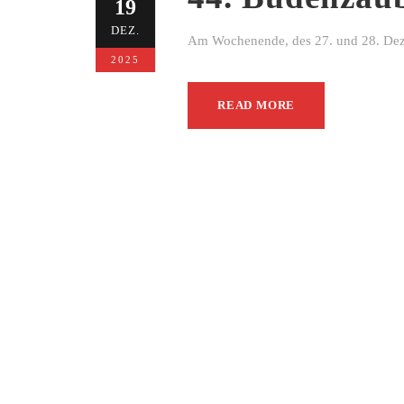
19
DEZ.
Am Wochenende, des 27. und 28. Dezem
2025
READ MORE