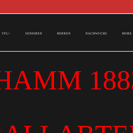
VFL+
SENIOREN
HERREN
NACHWUCHS
MORE
HAMM 1883