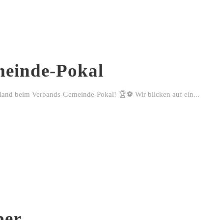
einde-Pokal
rland beim Verbands-Gemeinde-Pokal! 🏆⚽ Wir blicken auf ein...
ber