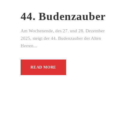
44. Budenzauber
Am Wochenende, des 27. und 28. Dezember
2025, steigt der 44. Budenzauber der Alten
Herren...
READ MORE