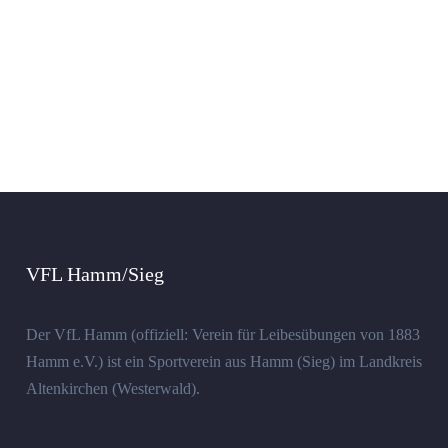
VFL Hamm/Sieg
Der VfL Hamm (offiziell: Verein für Leibesübungen von 1883
Hamm e.V.) ist ein Sportverein aus Hamm (Sieg) im Landkreis
Altenkirchen (Westerwald).