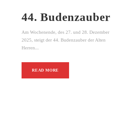
44. Budenzauber
Am Wochenende, des 27. und 28. Dezember
2025, steigt der 44. Budenzauber der Alten
Herren...
READ MORE