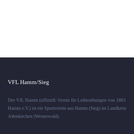
VFL Hamm/Sieg
Der VfL Hamm (offiziell: Verein für Leibesübungen von 1883
Hamm e.V.) ist ein Sportverein aus Hamm (Sieg) im Landkreis
Altenkirchen (Westerwald).