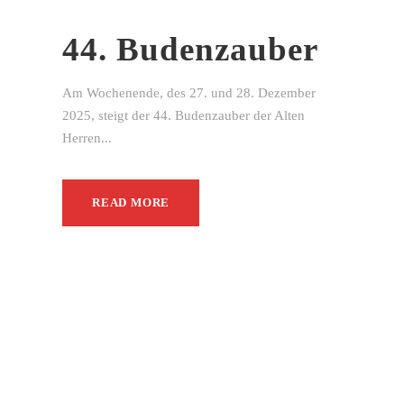
44. Budenzauber
Am Wochenende, des 27. und 28. Dezember
2025, steigt der 44. Budenzauber der Alten
Herren...
READ MORE