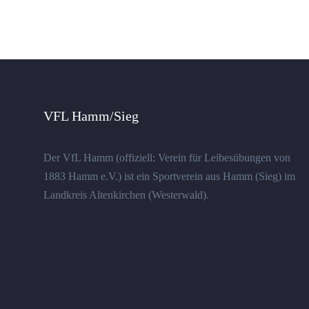
VFL Hamm/Sieg
Der VfL Hamm (offiziell: Verein für Leibesübungen von
1883 Hamm e.V.) ist ein Sportverein aus Hamm (Sieg) im
Landkreis Altenkirchen (Westerwald).