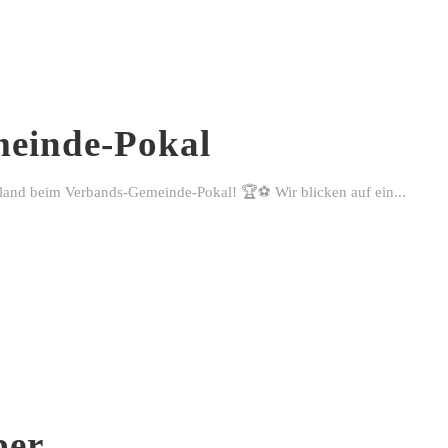
einde-Pokal
rland beim Verbands-Gemeinde-Pokal! 🏆⚽ Wir blicken auf ein...
ber