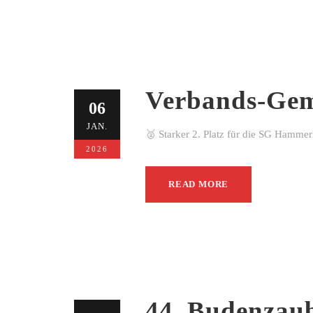
Verbands-Gem
06
JAN.
🥈 Starker 2. Platz für die SG Hamme
2026
READ MORE
44. Budenzau