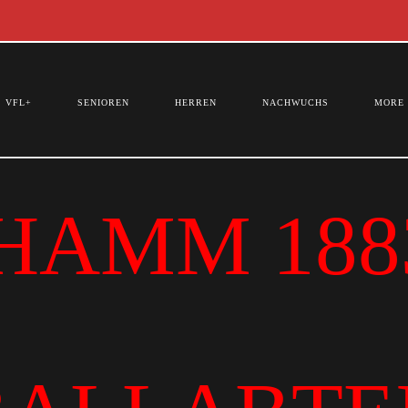
VFL+
SENIOREN
HERREN
NACHWUCHS
MORE
HAMM 1883