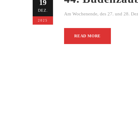
19
DEZ.
Am Wochenende, des 27. und 28. Dezem
2025
READ MORE