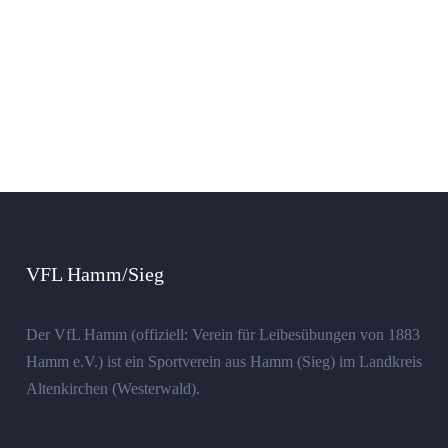
VFL Hamm/Sieg
Der VfL Hamm (offiziell: Verein für Leibesübungen von 1883
Hamm e.V.) ist ein Sportverein aus Hamm (Sieg) im Landkreis
Altenkirchen (Westerwald).