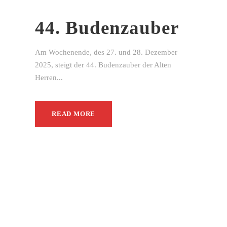
44. Budenzauber
Am Wochenende, des 27. und 28. Dezember
2025, steigt der 44. Budenzauber der Alten
Herren...
READ MORE