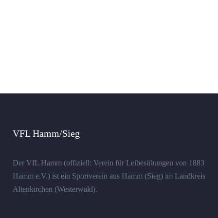
VFL Hamm/Sieg
Der VfL Hamm (offiziell: Verein für Leibesübungen von 1883
Hamm e.V.) ist ein Sportverein aus Hamm (Sieg) im Landkreis
Altenkirchen (Westerwald).