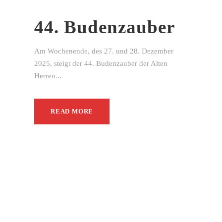
44. Budenzauber
Am Wochenende, des 27. und 28. Dezember
2025, steigt der 44. Budenzauber der Alten
Herren...
READ MORE