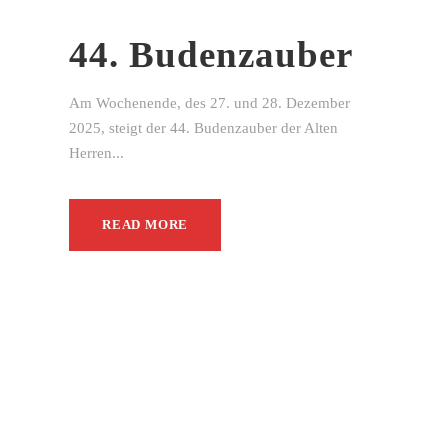
44. Budenzauber
Am Wochenende, des 27. und 28. Dezember
2025, steigt der 44. Budenzauber der Alten
Herren...
READ MORE