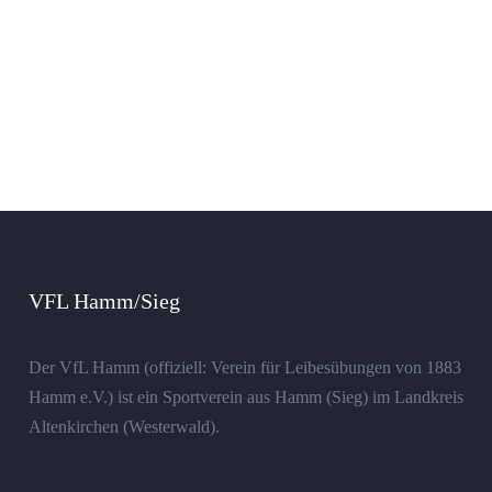
VFL Hamm/Sieg
Der VfL Hamm (offiziell: Verein für Leibesübungen von 1883
Hamm e.V.) ist ein Sportverein aus Hamm (Sieg) im Landkreis
Altenkirchen (Westerwald).