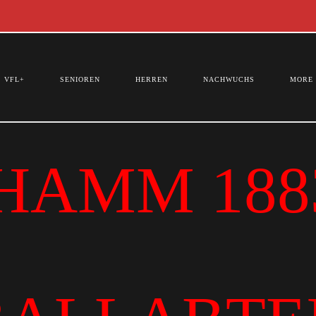
VFL+
SENIOREN
HERREN
NACHWUCHS
MORE
HAMM 1883