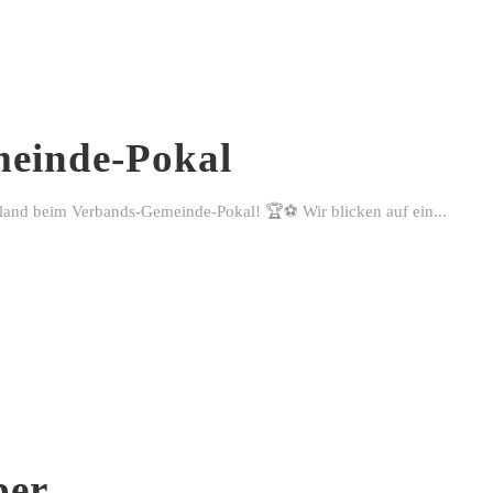
einde-Pokal
rland beim Verbands-Gemeinde-Pokal! 🏆⚽ Wir blicken auf ein...
ber