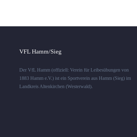
VFL Hamm/Sieg
Der VfL Hamm (offiziell: Verein für Leibesübungen von
1883 Hamm e.V.) ist ein Sportverein aus Hamm (Sieg) im
Landkreis Altenkirchen (Westerwald).