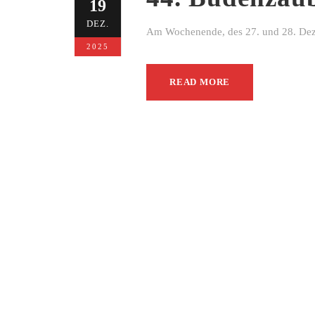
19
DEZ.
Am Wochenende, des 27. und 28. Dezem
2025
READ MORE