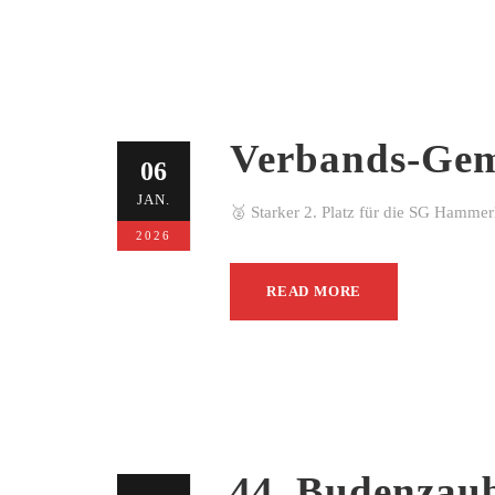
Verbands-Gem
06
JAN.
🥈 Starker 2. Platz für die SG Hamme
2026
READ MORE
44. Budenzau