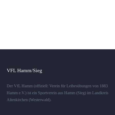
VFL Hamm/Sieg
Der VfL Hamm (offiziell: Verein für Leibesübungen von 1883
Hamm e.V.) ist ein Sportverein aus Hamm (Sieg) im Landkreis
Altenkirchen (Westerwald).