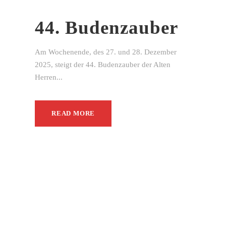
44. Budenzauber
Am Wochenende, des 27. und 28. Dezember
2025, steigt der 44. Budenzauber der Alten
Herren...
READ MORE