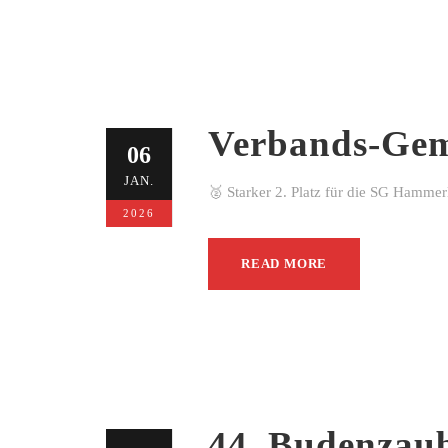
Verbands-Gem
06
JAN.
🥈 Starker 2. Platz für die SG Hamme
2026
READ MORE
44. Budenzau