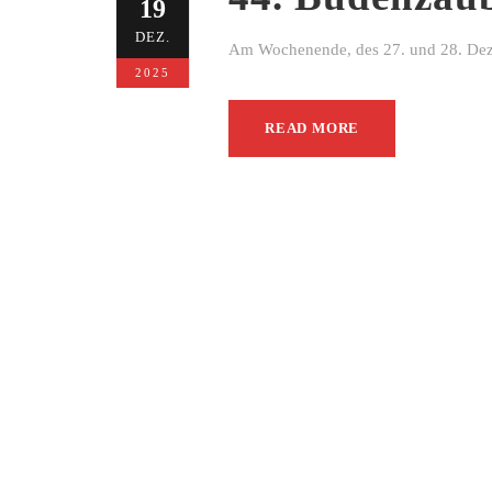
19
DEZ.
Am Wochenende, des 27. und 28. Dezem
2025
READ MORE