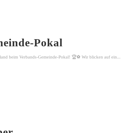
einde-Pokal
rland beim Verbands-Gemeinde-Pokal! 🏆⚽ Wir blicken auf ein...
ber