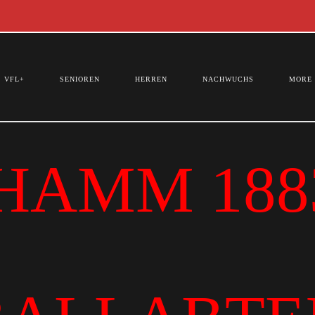
VFL+
SENIOREN
HERREN
NACHWUCHS
MORE
HAMM 1883