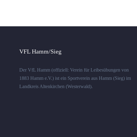
VFL Hamm/Sieg
Der VfL Hamm (offiziell: Verein für Leibesübungen von
1883 Hamm e.V.) ist ein Sportverein aus Hamm (Sieg) im
Landkreis Altenkirchen (Westerwald).