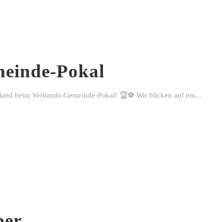
einde-Pokal
rland beim Verbands-Gemeinde-Pokal! 🏆⚽ Wir blicken auf ein...
ber