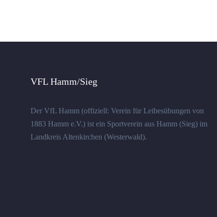
VFL Hamm/Sieg
Der VfL Hamm (offiziell: Verein für Leibesübungen von
1883 Hamm e.V.) ist ein Sportverein aus Hamm (Sieg) im
Landkreis Altenkirchen (Westerwald).