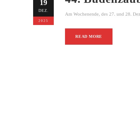
19
DEZ.
Am Wochenende, des 27. und 28. Dezem
2025
READ MORE