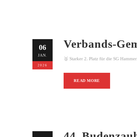
Verbands-Gem
06
JAN.
🥈 Starker 2. Platz für die SG Hamme
2026
READ MORE
44. Budenzau