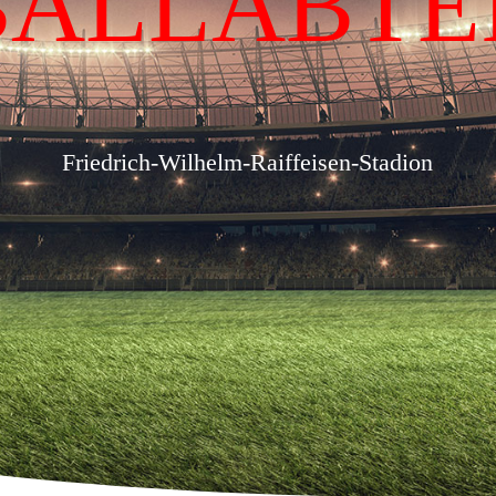
BALLABTE
Friedrich-Wilhelm-Raiffeisen-Stadion